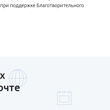
при поддержке Благотворительного
х
очте