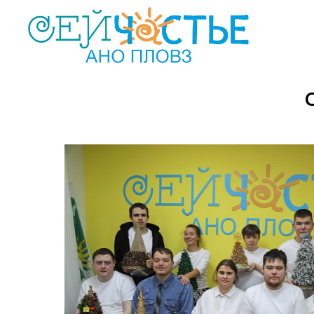
 в
д, или