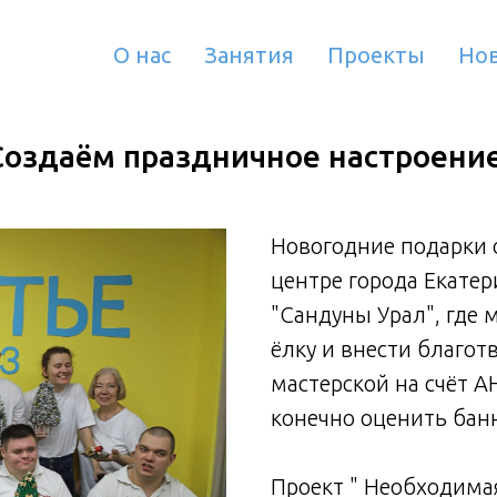
О нас
Занятия
Проекты
Но
Создаём праздничное настроение
Новогодние подарки 
центре города Екате
"Сандуны Урал", где 
ёлку и внести благот
мастерской на счёт 
конечно оценить банн
Проект " Необходима