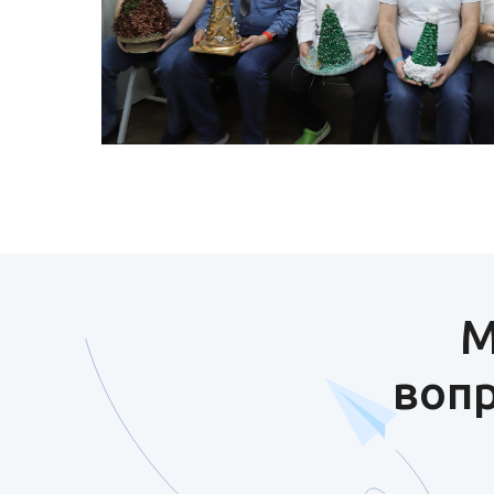
ного
М
вопр