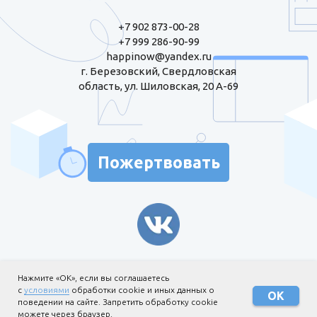
+7 902 873-00-28
+7 999 286-90-99
happinow@yandex.ru
г. Березовский, Свердловская
область, ул. Шиловская, 20 А-69
Пожертвовать
Информация для жертвователей
Нажмите «ОК», если вы соглашаетесь
с
условиями
обработки cookie и иных данных о
Политика обработки
ОК
поведении на сайте. Запретить обработку cookie
персональных данных
можете через браузер.