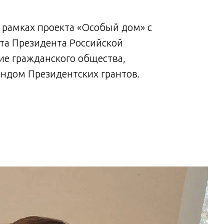
 рамках проекта «Особый дом» с
Занят
та Президента Российской
испо
ие гражданского общества,
Федер
ндом Президентских грантов.
пред