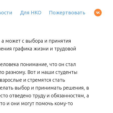
вости
Для НКО
Пожертвовать
 а может с выбора и принятия
С сам
нения графика жизни и трудовой
решен
занят
человека понимание, что он стал
Навер
по разному. Вот и наши студенты
взрос
 взрослые и стремятся стать
очень
елать выбор и принимать решения, в
само
то отведено труду и обязанностям, а
их жи
то и они могут помочь кому-то
еще, 
рядо