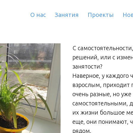
О нас
Занятия
Проекты
Но
С чего начинается взросление?
С самостоятельности,
решений, или с изме
занятости?
Наверное, у каждого 
взрослым, приходит 
очень разные, но уже
самостоятельными, д
их жизни большое мес
еще, они понимают, ч
рядом.