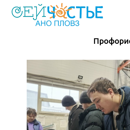
Профорие