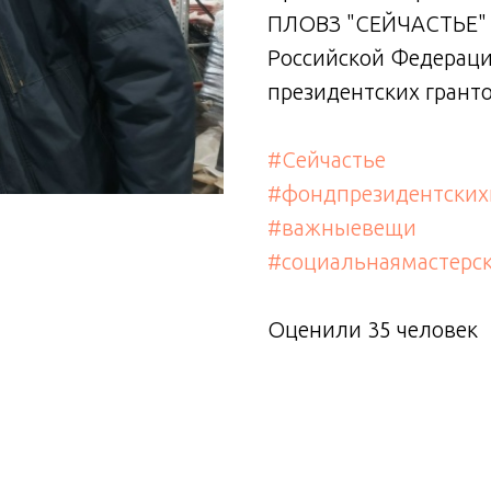
ПЛОВЗ "СЕЙЧАСТЬЕ" с
Российской Федераци
президентских грант
#Сейчастье
#фондпрезидентских
#важныевещи
#социальнаямастерс
Оценили 35 человек