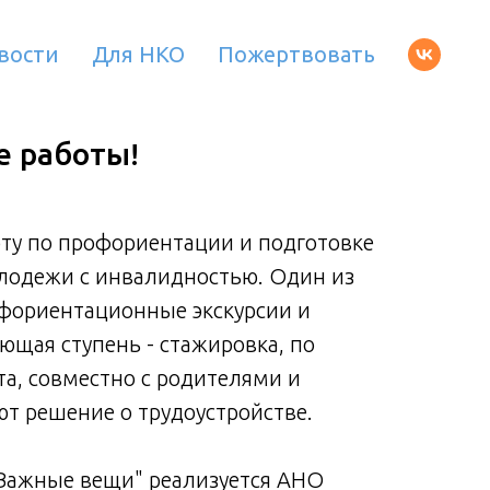
вости
Для НКО
Пожертвовать
е работы!
у по профориентации и подготовке
Мы п
олодежи с инвалидностью. Один из
к тру
офориентационные экскурсии и
этапо
ющая ступень - стажировка, по
масте
та, совместно с родителями и
итога
т решение о трудоустройстве.
педа
Удачи
"Важные вещи" реализуется АНО
Прое