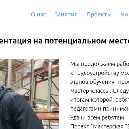
О нас
Занятия
Проекты
Но
нтация на потенциальном мест
Мы продолжаем работ
к трудоустройству м
этапов обучения- пр
мастер-классы. Следу
итогам которой, ребя
педагогами принимаю
Удачи всем ребятам!
Проект "Мастерская 