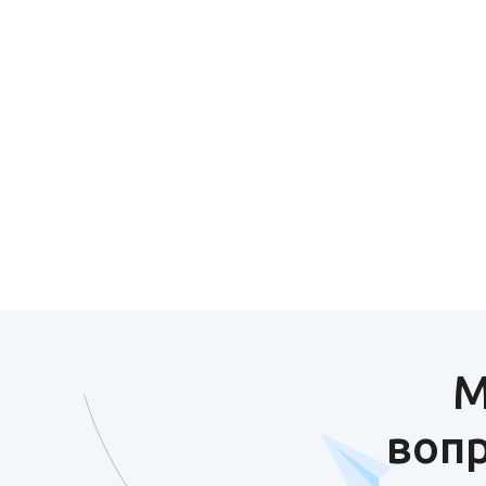
М
вопр