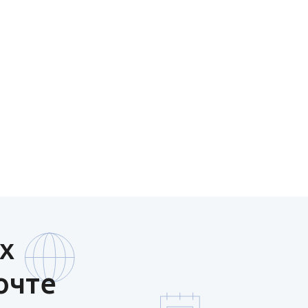
х
очте