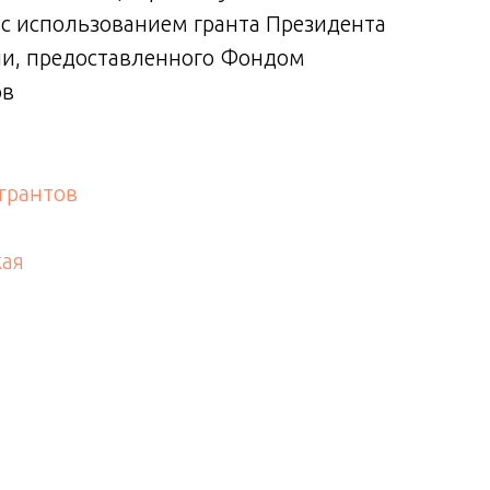
 использованием гранта Президента
ПЛОВ
и, предоставленного Фондом
Росс
ов
прези
#Сей
грантов
#фон
#важ
кая
#соц
Оцен