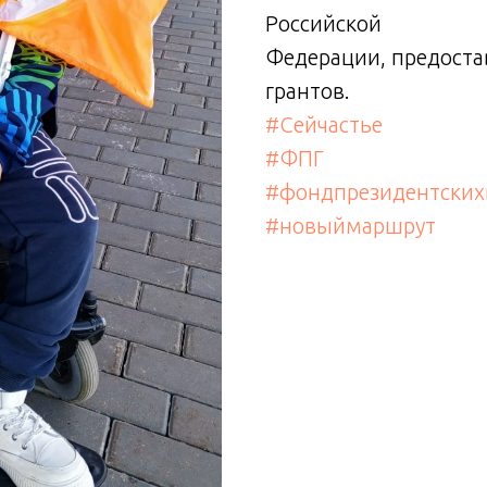
Российской
Федерации, предоста
грантов.
#Сейчастье
#ФПГ
#фондпрезидентских
#новыймаршрут