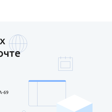
х
очте
А-69