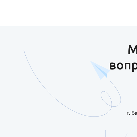
М
вопр
г. 