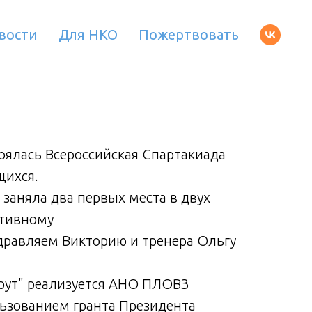
вости
Для НКО
Пожертвовать
тоялась Всероссийская Спартакиада
6-9 о
щихся.
инвал
заняла два первых места в двух
Викто
ртивному
дисц
равляем Викторию и тренера Ольгу
орие
Генна
рут" реализуется АНО ПЛОВЗ
Прое
ьзованием гранта Президента
"СЕЙ