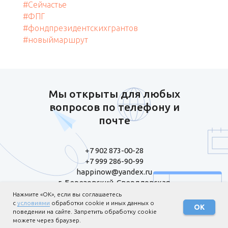
#Сейчастье
#ФПГ
#фондпрезидентскихгрантов
#новыймаршрут
Мы открыты для любых
вопросов по телефону и
почте
+7 902 873-00-28
+7 999 286-90-99
happinow@yandex.ru
г. Березовский, Свердловская
область, ул. Шиловская, 20 А-69
Нажмите «ОК», если вы соглашаетесь
с
условиями
обработки cookie и иных данных о
ОК
поведении на сайте. Запретить обработку cookie
можете через браузер.