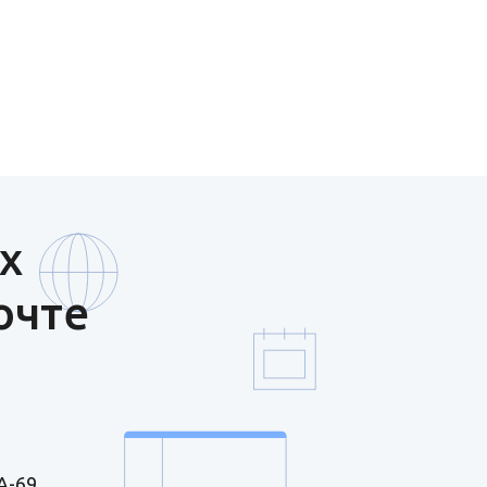
х
очте
А-69