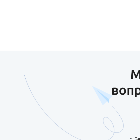
М
вопр
г. 