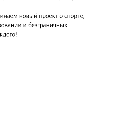
года!
чинаем новый проект о спорте,
А с 1
овании и безграничных
спор
ждого!
возм
#сил
#спо
#Сей