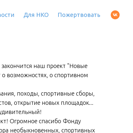
вости
Для НКО
Пожертвовать
 закончится наш проект "Новые
Ещё о
т о возможностях, о спортивном
персп
орие
вания, походы, спортивные сборы,
Трени
тов, открытие новых площадок...
подго
 удивительный!
Целы
кт! Огромное спасибо Фонду
Мы з
тора необыкновенных, спортивных
Пота