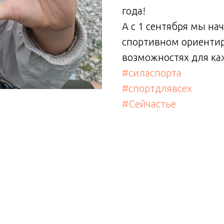
года!
А с 1 сентября мы на
спортивном ориентир
возможностях для ка
#силаспорта
#спортдлявсех
#Сейчастье