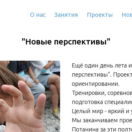
О нас
Занятия
Проекты
Но
"Новые перспективы"
Ещё один день лета и
перспективы". Проек
ориентировании.
Тренировки, соревно
подготовка специалис
Целый мир - яркий и
Мы заканчиваем прое
Потанина за эти пол