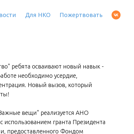
вости
Для НКО
Пожертвовать
тво" ребята осваивают новый навык -
На за
работе необходимо усердие,
вышив
ентрация. Новый вызов, который
тщат
ты!
прин
"Важные вещи" реализуется АНО
Прое
 использованием гранта Президента
ПЛОВ
и, предоставленного Фондом
Росс