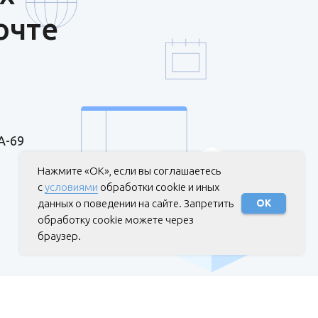
очте
А-69
Нажмите «ОК», если вы соглашаетесь
с
условиями
обработки cookie и иных
данных о поведении на сайте. Запретить
ОК
обработку cookie можете через
браузер.