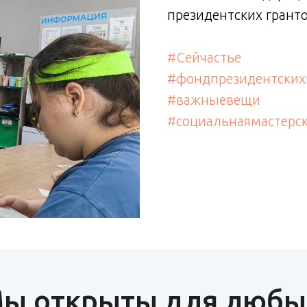
президентских грант
#Сейчастье
#фондпрезидентских
#важныевещи
#социальнаямастерс
ы открыты для любы