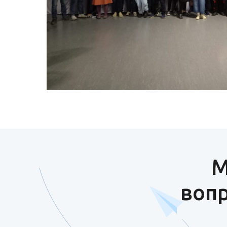
М
вопр