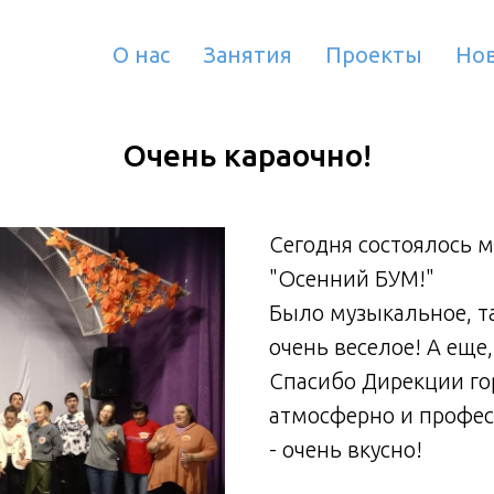
О нас
Занятия
Проекты
Но
Очень караочно!
Сегодня состоялось м
"Осенний БУМ!"
Было музыкальное, та
очень веселое! А еще,
Спасибо Дирекции гор
атмосферно и профе
- очень вкусно!