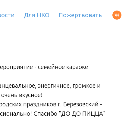
вости
Для НКО
Пожертвовать
ероприятие - семейное караоке
Сегод
"Осе
нцевальное, энергичное, громкое и
Было 
 очень вкусное!
очень
одских праздников г. Березовский -
Спаси
ссионально! Спасибо "ДО ДО ПИЦЦА"
атмо
- оче