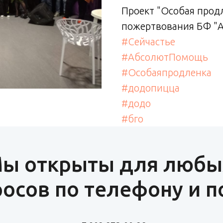
Проект "Особая прод
пожертвования БФ "
#Сейчастье
#АбсолютПомощь
#Особаяпродленка
#додопицца
#додо
#бго
ы открыты для любы
осов по телефону и п